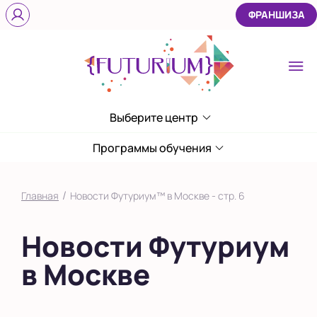
ФРАНШИЗА
Выберите центр
Выберите центр
Ломоносовский
Программы обучения
в Лефортово
/
Главная
Новости Футуриум™ в Москве - стр. 6
в Московской
области
Новости Футуриум
Показать на карте
в Москве
Выбрать другой город